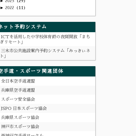
►
2023
29
►
2022
11
ネット予約システム
ICTを活用した中学校体育館の夜間開放「まち
ぎリモート」
三木市公共施設案内予約システム「みっきぃネ
ト」
空手道・スポーツ関連団体
全日本空手道連盟
兵庫県空手道連盟
スポーツ安全協会
JSPO 日本スポーツ協会
兵庫県スポーツ協会
神戸市スポーツ協会
西神戸空手道サークル