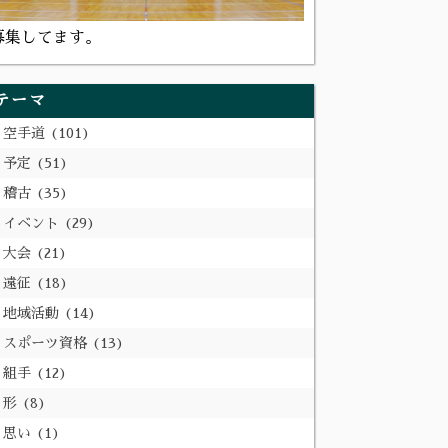
募集してます。
テーマ
空手道
101
予定
51
稽古
35
イベント
29
大会
21
遠征
18
地域活動
14
スポーツ資格
13
組手
12
形
8
思い
1