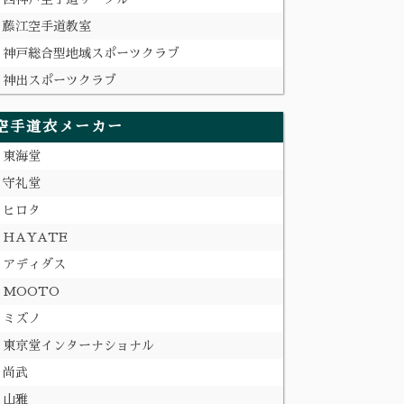
藤江空手道教室
神戸総合型地域スポーツクラブ
神出スポーツクラブ
空手道衣メーカー
東海堂
守礼堂
ヒロタ
HAYATE
アディダス
MOOTO
ミズノ
東京堂インターナショナル
尚武
山雅