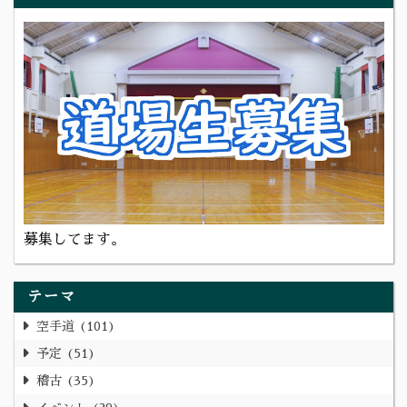
募集してます。
テーマ
空手道
101
予定
51
稽古
35