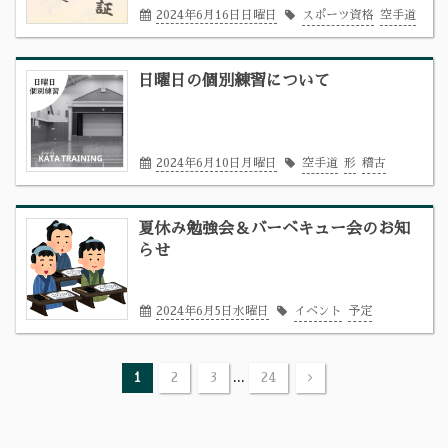
2024年6月16日日曜日
スポーツ資格
空手道
日曜日の個別練習について
2024年6月10日月曜日
空手道
形
稽古
夏休み勉強会＆バーベキュー会のお知
らせ
2024年6月5日水曜日
イベント
予定
...
1
2
3
24