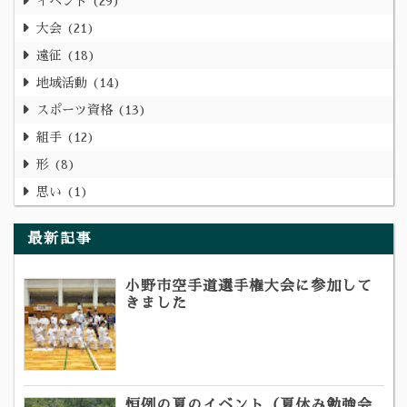
イベント
29
大会
21
遠征
18
地域活動
14
スポーツ資格
13
組手
12
形
8
思い
1
最新記事
小野市空手道選手権大会に参加して
きました
恒例の夏のイベント（夏休み勉強会