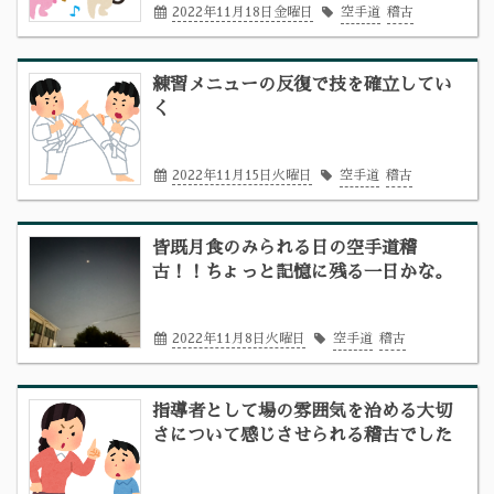
2022年11月18日金曜日
空手道
稽古
練習メニューの反復で技を確立してい
く
2022年11月15日火曜日
空手道
稽古
皆既月食のみられる日の空手道稽
古！！ちょっと記憶に残る一日かな。
2022年11月8日火曜日
空手道
稽古
指導者として場の雰囲気を治める大切
さについて感じさせられる稽古でした