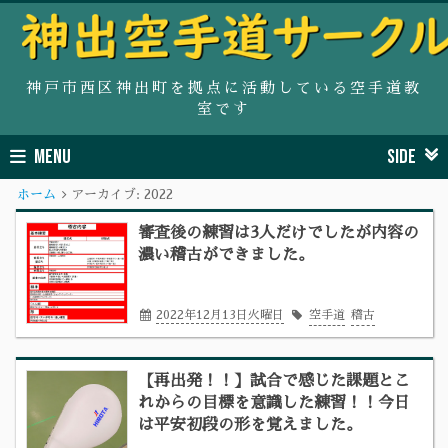
神戸市西区神出町を拠点に活動している空手道教
室です
MENU
SIDE
ホーム
アーカイブ:
2022
審査後の練習は3人だけでしたが内容の
濃い稽古ができました。
2022年12月13日火曜日
空手道
稽古
【再出発！！】試合で感じた課題とこ
れからの目標を意識した練習！！今日
は平安初段の形を覚えました。