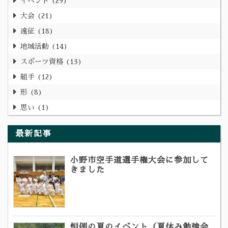
イベント
29
大会
21
遠征
18
地域活動
14
スポーツ資格
13
組手
12
形
8
思い
1
最新記事
小野市空手道選手権大会に参加して
きました
恒例の夏のイベント（夏休み勉強会