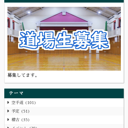
募集してます。
テーマ
空手道
101
予定
51
稽古
35