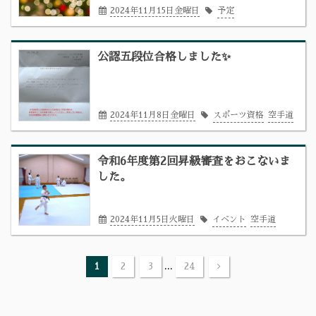
2024年11月15日金曜日
予定
公認五段位合格しました✨
2024年11月8日金曜日
スポーツ資格
空手道
令和6年度第2回昇級審査をおこないま
した。
2024年11月5日火曜日
イベント
空手道
...
1
2
3
24