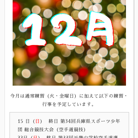
今月は通常練習（火・金曜日）に加えて以下の練習・
行事を予定しています。
15 日（
日
）
終日 第34回兵庫県スポーツ少年
団 総合競技大会（空手道競技）
22日（
日
）
終日 第33回近畿中学校空手道選