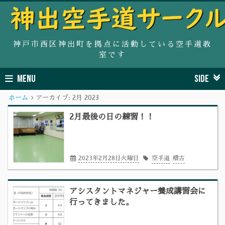
神戸市西区神出町を拠点に活動している空手道教
室です
MENU
SIDE
ホーム
アーカイブ:
2月 2023
2月最後の日の練習！！
2023年2月28日火曜日
空手道
稽古
アシスタントマネジャー養成講習会に
行ってきました。