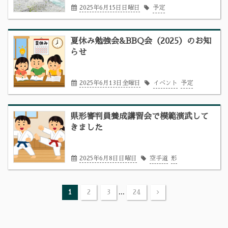
2025年6月15日日曜日
予定
夏休み勉強会&BBQ会（2025）のお知
らせ
2025年6月13日金曜日
イベント
予定
県形審判員養成講習会で模範演武して
きました
2025年6月8日日曜日
空手道
形
...
1
2
3
24