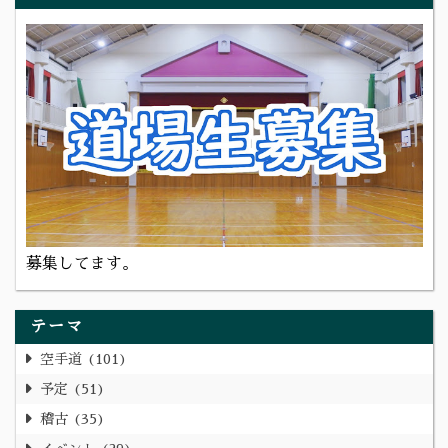
募集してます。
テーマ
空手道
101
予定
51
稽古
35