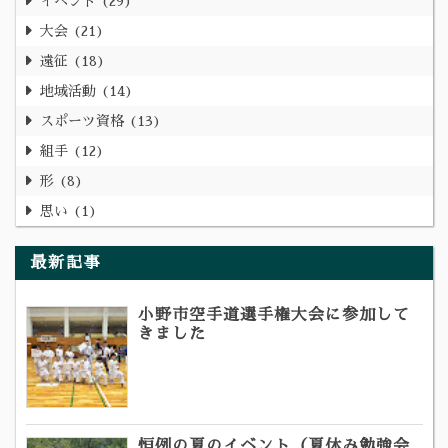
イベント
29
大会
21
遠征
18
地域活動
14
スポーツ資格
13
組手
12
形
8
思い
1
最新記事
小野市空手道選手権大会に参加して
きました
恒例の夏のイベント（夏休み勉強会