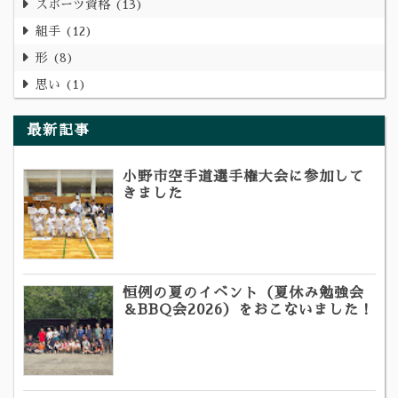
スポーツ資格
13
組手
12
形
8
思い
1
最新記事
小野市空手道選手権大会に参加して
きました
恒例の夏のイベント（夏休み勉強会
＆BBQ会2026）をおこないました！