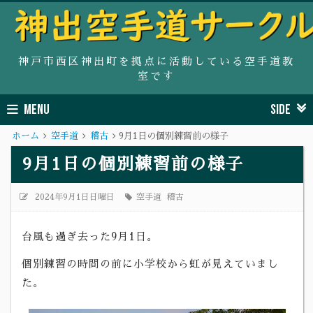
神戸市西区神出町を拠点に活動している空手道教
室です
MENU
SIDE
ホーム
空手道
稽古
9月1日の個別練習前の様子
9月1日の個別練習前の様子
2024年9月1日日曜日
空手道
稽古
台風も過ぎ去った9月1日。
個別練習の時間の前に小学校から虹が見えていまし
た。