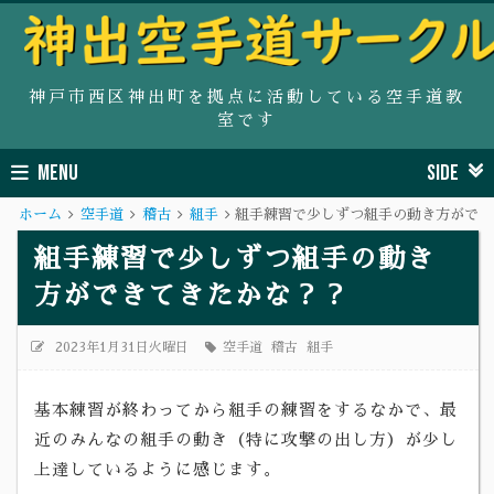
神戸市西区神出町を拠点に活動している空手道教
室です
MENU
SIDE
ホーム
空手道
稽古
組手
組手練習で少しずつ組手の動き方ができ
組手練習で少しずつ組手の動き
方ができてきたかな？？
2023年1月31日火曜日
空手道
稽古
組手
基本練習が終わってから組手の練習をするなかで、最
近のみんなの組手の動き（特に攻撃の出し方）が少し
上達しているように感じます。