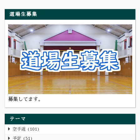
道場生募集
募集してます。
テーマ
空手道
101
予定
51