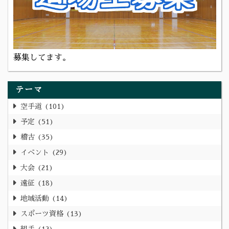
募集してます。
テーマ
空手道
101
予定
51
稽古
35
イベント
29
大会
21
遠征
18
地域活動
14
スポーツ資格
13
組手
12