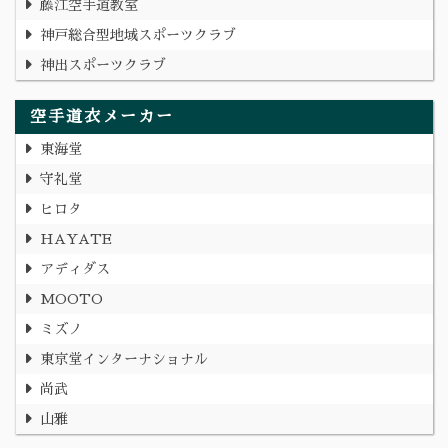
藤江空手道教室
神戸総合型地域スポーツクラブ
神出スポーツクラブ
空手道衣メーカー
東海堂
守礼堂
ヒロタ
HAYATE
アディダス
MOOTO
ミズノ
東京堂インターナショナル
尚武
山雅