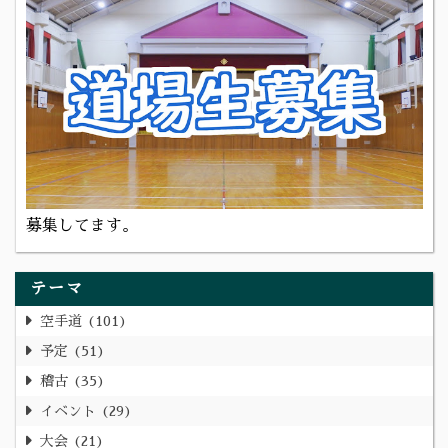
募集してます。
テーマ
空手道
101
予定
51
稽古
35
イベント
29
大会
21