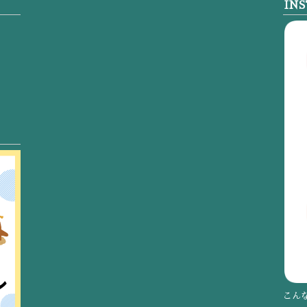
IN
こん