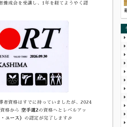
者養成会を受講し、1年を経てようやく認
導者資格はすでに持っていましたが、2024
の資格から
空手道2
の資格へとレベルアッ
ア・ユース）
の認定が完了します🎉