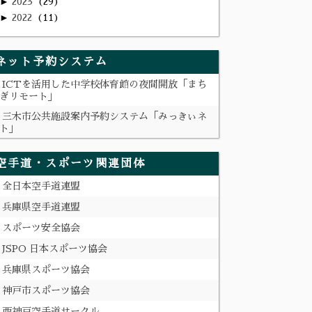
►
2023
29
►
2022
11
ネット予約システム
ICTを活用した中学校体育館の夜間開放「まち
ぎリモート」
三木市公共施設案内予約システム「みっきぃネ
ト」
空手道・スポーツ関連団体
全日本空手道連盟
兵庫県空手道連盟
スポーツ安全協会
JSPO 日本スポーツ協会
兵庫県スポーツ協会
神戸市スポーツ協会
西神戸空手道サークル