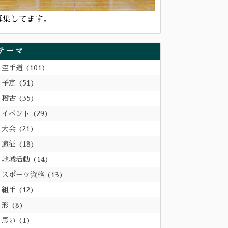
募集してます。
テーマ
空手道
101
予定
51
稽古
35
イベント
29
大会
21
遠征
18
地域活動
14
スポーツ資格
13
組手
12
形
8
思い
1