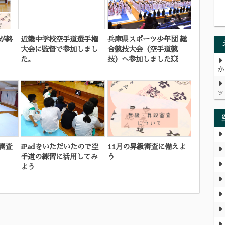
古が終
近畿中学校空手道選手権
兵庫県スポーツ少年団 総
大会に監督で参加しまし
合競技大会（空手道競
た。
技）へ参加しました💥
か
ッ
審査
iPadをいただいたので空
11月の昇級審査に備えよ
手道の練習に活用してみ
う
よう