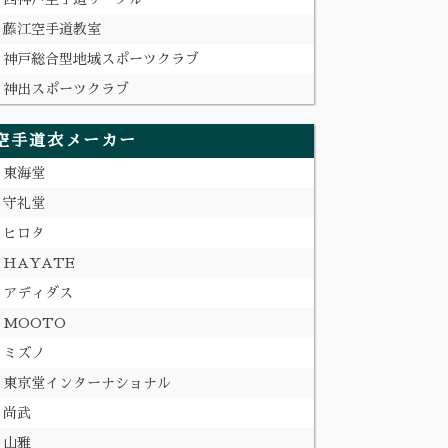
藤江空手道教室
神戸総合型地域スポーツクラブ
神出スポーツクラブ
空手道衣メーカー
東海堂
守礼堂
ヒロタ
HAYATE
アディダス
MOOTO
ミズノ
東京堂インターナショナル
尚武
山雅