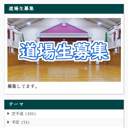
道場生募集
募集してます。
テーマ
空手道
101
予定
51