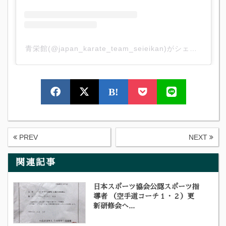
青栄館(@japan_karate_team_seieikan)がシェアした投稿
B!
PREV
NEXT
関連記事
日本スポーツ協会公認スポーツ指
導者 （空手道コーチ１・２）更
新研修会へ...