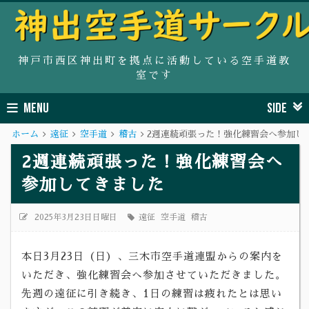
神戸市西区神出町を拠点に活動している空手道教
室です
MENU
SIDE
ホーム
遠征
空手道
稽古
2週連続頑張った！強化練習会へ参加し
2週連続頑張った！強化練習会へ
参加してきました
2025年3月23日日曜日
遠征
空手道
稽古
本日3月23日（日）、三木市空手道連盟からの案内を
いただき、強化練習会へ参加させていただきました。
先週の遠征に引き続き、1日の練習は疲れたとは思い