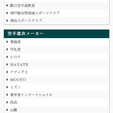
藤江空手道教室
神戸総合型地域スポーツクラブ
神出スポーツクラブ
空手道衣メーカー
東海堂
守礼堂
ヒロタ
HAYATE
アディダス
MOOTO
ミズノ
東京堂インターナショナル
尚武
山雅