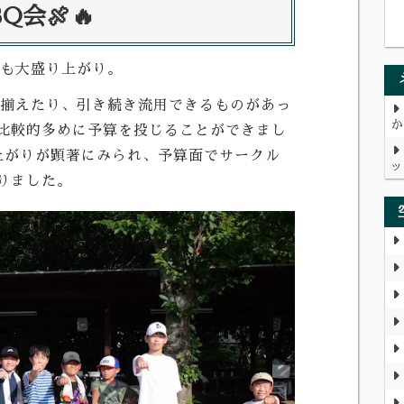
会🍖🔥
年も大盛り上がり。
を揃えたり、引き続き流用できるものがあっ
か
比較的多めに予算を投じることができまし
上がりが顕著にみられ、予算面でサークル
ッ
りました。