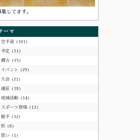
募集してます。
テーマ
空手道
101
予定
51
稽古
35
イベント
29
大会
21
遠征
18
地域活動
14
スポーツ資格
13
組手
12
形
8
思い
1