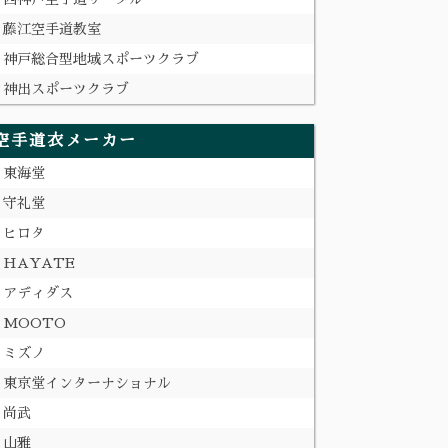
藤江空手道教室
神戸総合型地域スポーツクラブ
神出スポーツクラブ
空手道衣メーカー
東海堂
守礼堂
ヒロタ
HAYATE
アディダス
MOOTO
ミズノ
東京堂インターナショナル
尚武
山雅