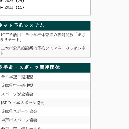
►
2023
29
►
2022
11
ネット予約システム
ICTを活用した中学校体育館の夜間開放「まち
ぎリモート」
三木市公共施設案内予約システム「みっきぃネ
ト」
空手道・スポーツ関連団体
全日本空手道連盟
兵庫県空手道連盟
スポーツ安全協会
JSPO 日本スポーツ協会
兵庫県スポーツ協会
神戸市スポーツ協会
西神戸空手道サークル