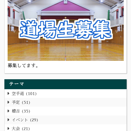
募集してます。
テーマ
空手道
101
予定
51
稽古
35
イベント
29
大会
21