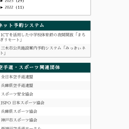
►
2023
29
►
2022
11
ネット予約システム
ICTを活用した中学校体育館の夜間開放「まち
ぎリモート」
三木市公共施設案内予約システム「みっきぃネ
ト」
空手道・スポーツ関連団体
全日本空手道連盟
兵庫県空手道連盟
スポーツ安全協会
JSPO 日本スポーツ協会
兵庫県スポーツ協会
神戸市スポーツ協会
西神戸空手道サークル