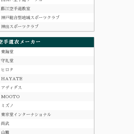
藤江空手道教室
神戸総合型地域スポーツクラブ
神出スポーツクラブ
空手道衣メーカー
東海堂
守礼堂
ヒロタ
HAYATE
アディダス
MOOTO
ミズノ
東京堂インターナショナル
尚武
山雅