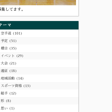
募集してます。
テーマ
空手道
101
予定
51
稽古
35
イベント
29
大会
21
遠征
18
地域活動
14
スポーツ資格
13
組手
12
形
8
思い
1