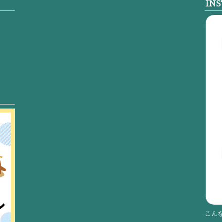
IN
こん